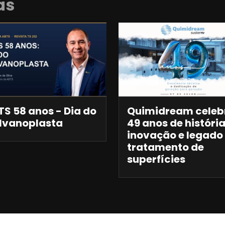
as
S 58 anos - Dia do
Quimidream celeb
lvanoplasta
49 anos de história
inovação e legado
tratamento de
superfícies
Anuncie