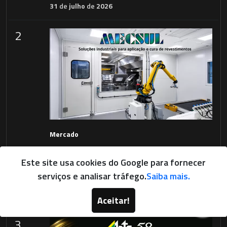
31
de
julho
de
2026
2
Mercado
Mecsul: soluções industriais
Este site usa cookies do Google para fornecer
para aplicação e cura de
serviços e analisar tráfego.
Saiba mais.
revestimentos
29
de
julho
de
2026
Aceitar!
3