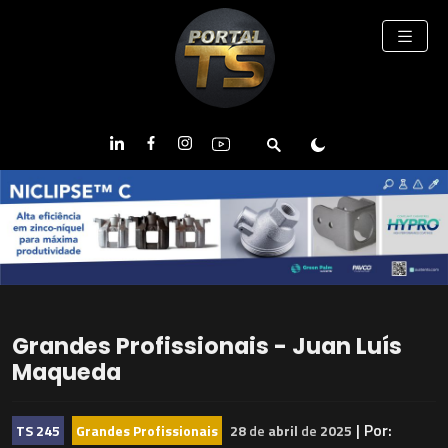
Grandes Profissionais - Juan Luís
Maqueda
| Por:
TS 245
Grandes Profissionais
28
de
abril
de
2025