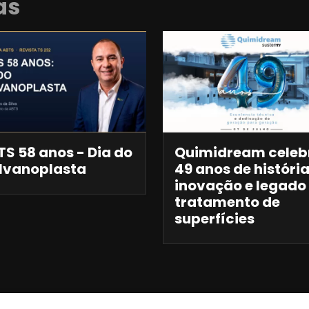
as
S 58 anos - Dia do
Quimidream celeb
lvanoplasta
49 anos de história
inovação e legado
tratamento de
superfícies
Anuncie