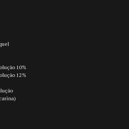
quel
solução 10%
solução 12%
olução
carina)