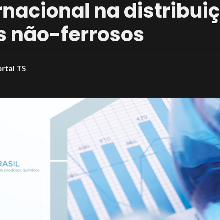
rnacional na distribui
s não-ferrosos
ortal TS