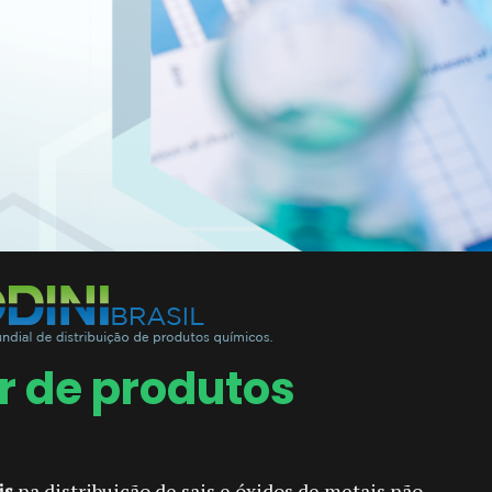
r de produtos
is
na distribuição de sais e óxidos de metais não-