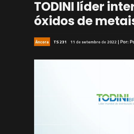
TODINI líder inte
óxidos de metai
| Por:
P
Âncora
TS 231
11
de
setembro
de
2022