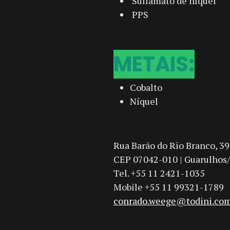
Sulfamato de níquel
PPS
METAIS:
Cobalto
Níquel
Rua Barão do Rio Branco, 3
CEP 07042-010 | Guarulhos/S
Tel. +55 11 2421-1035
Mobile +55 11 99321-1789
conrado.weege@todini.co