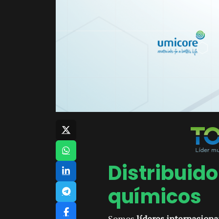
Distribuido
químicos
Somos
líderes internaciona