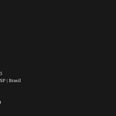
95
P | Brasil
m