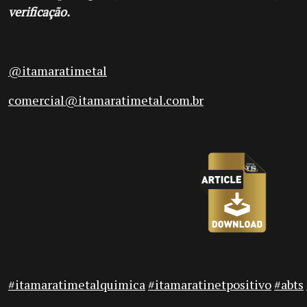
verificação.
@itamaratimetal
comercial@itamaratimetal.com.br
#itamaratimetalquimica
#itamaratinetpositivo
#abts