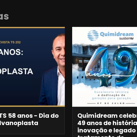
as
S 58 anos - Dia do
Quimidream celeb
lvanoplasta
49 anos de história
inovação e legado