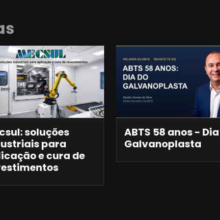
as
csul: soluções
ABTS 58 anos - Dia
ustriais para
Galvanoplasta
licação e cura de
vestimentos