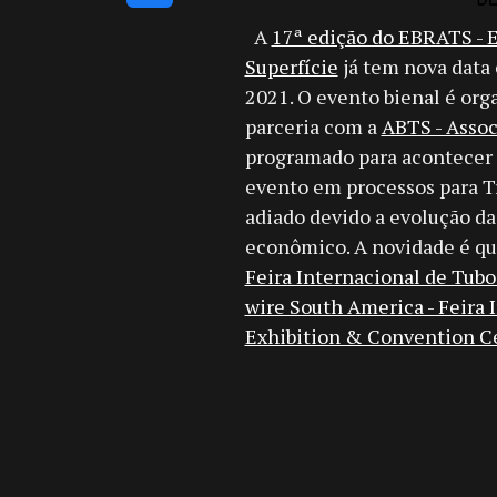
A
17ª edição do EBRATS - E
Superfície
já tem nova data 
2021. O evento bienal é or
parceria com a
ABTS - Assoc
programado para acontecer e
evento em processos para T
adiado devido a evolução d
econômico. A novidade é qu
Feira Internacional de Tub
wire South America - Feira 
Exhibition & Convention C