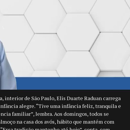
a, interior de São Paulo, Elis Duarte Raduan carrega
fância alegre. “Tive uma infância feliz, tranquila e
cia familiar”, lembra. Aos domingos, todos se
 almoço na casa dos avós, hábito que mantém com
. “Essa tradição mantenho até hoje”, conta, com