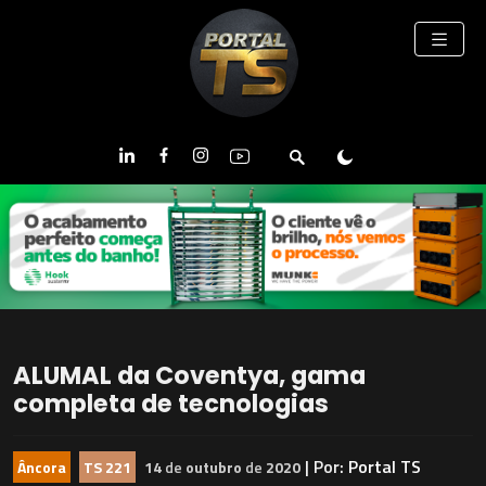
ALUMAL da Coventya, gama
completa de tecnologias
| Por:
Portal TS
Âncora
TS 221
14
de
outubro
de
2020