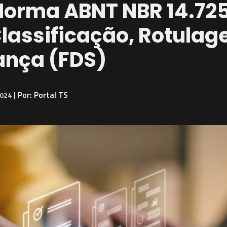
Norma ABNT NBR 14.72
Classificação, Rotula
ança (FDS)
| Por:
Portal TS
024