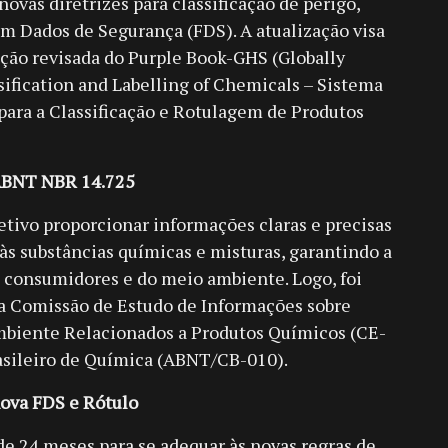
ovas diretrizes para classificação de perigo,
m Dados de Segurança (FDS). A atualização visa
dição revisada do Purple Book-GHS (Globally
ification and Labelling of Chemicals – Sistema
ra a Classificação e Rotulagem de Produtos
 ABNT NBR 14.725
tivo proporcionar informações claras e precisas
 às substâncias químicas e misturas, garantindo a
 consumidores e do meio ambiente. Logo, foi
la Comissão de Estudo de Informações sobre
mbiente Relacionados a Produtos Químicos (CE-
asileiro de Química (ABNT/CB-010).
nova FDS e Rótulo
e 24 meses para se adequar às novas regras de