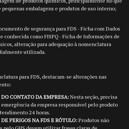
ulagem de produtos químicos, principalmente no que
e pequenas embalagens e produtos de uso interno;
ocumento de segurança para FDS - Ficha com Dados
e conhecida como FISPQ - Ficha de Informações de
icos, alteração para adequação à nomenclatura
almente utilizada.
clatura para FDS, destacam-se alterações nas
ento:
ÃO DO CONTATO DA EMPRESA:
Nesta seção, precisa
de emergência da empresa responsável pelo produto
atendimento 24 horas.
O DE PERIGOS NA FDS E RÓTULO:
Produtos não
s pelo GHS devem utilizar frases claras de