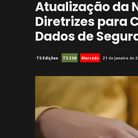
Atualização da 
Diretrizes para 
Dados de Segur
TS Edições
TS 238
Mercado
21
de
janeiro
de
2