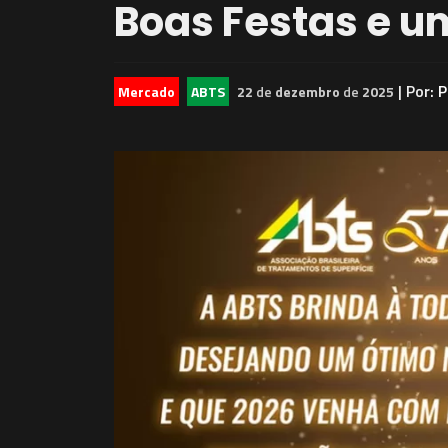
Boas Festas e u
| Por:
P
Mercado
ABTS
22
de
dezembro
de
2025