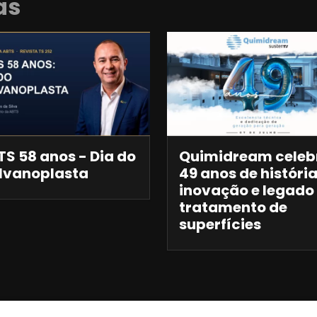
as
S 58 anos - Dia do
Quimidream celeb
lvanoplasta
49 anos de história
inovação e legado
tratamento de
superfícies
Anuncie