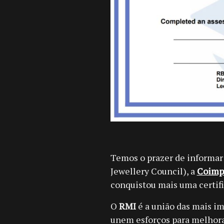
Temos o prazer de informar 
Jewellery Council), a
Coimpa
conquistou mais uma certif
O
RMI
é a união das mais im
unem esforços para melhorar 