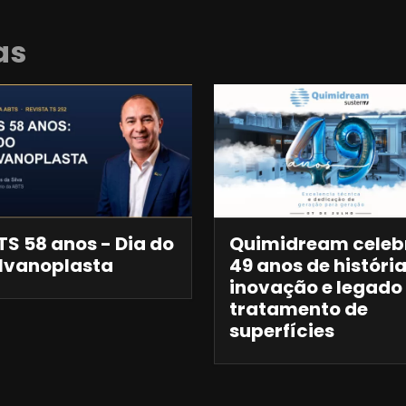
as
S 58 anos - Dia do
Quimidream celeb
lvanoplasta
49 anos de história
inovação e legado
tratamento de
superfícies