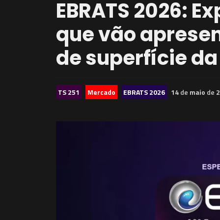
EBRATS 2026: Ex
que vão apresen
de superfície da
TS 251
Mercado
EBRATS 2026
14
de
maio
de
2