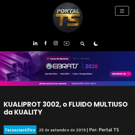
KUALIPROT 3002, o FLUIDO MULTIUSO
da KUALITY
| Por:
Portal TS
Tecnocientífico
25
de
setembro
de
2019