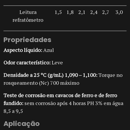
Leitura
1,5
1,8
2,1
2,4
2,7
3,0
refratômetro
Propriedades
Aspecto líquido:
Azul
Odor característico:
Leve
Densidade a 25 ºC (g/mL) 1,090 –
1,100:
Torque no
rosqueamento (Nc) 700 máximo
Teste de corrosão em cavacos de ferro e de ferro
fundido:
sem corrosão após 4 horas PH 3% em água
8,5 a 9,5
Aplicação