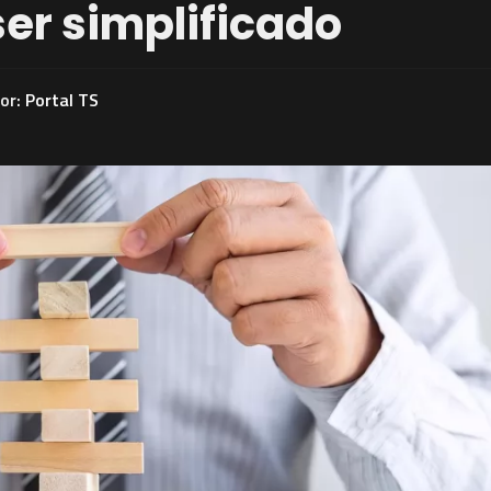
er simplificado
Por:
Portal TS