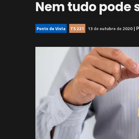
Nem tudo pode s
| 
Ponto de Vista
TS 221
13
de
outubro
de
2020