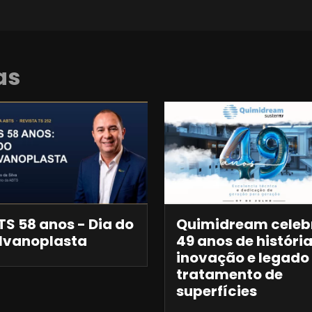
as
S 58 anos - Dia do
Quimidream celeb
lvanoplasta
49 anos de história
inovação e legado
tratamento de
superfícies