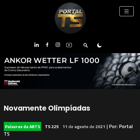
Novamente Olimpíadas
| Por:
Portal
Palavras da ABTS
TS 225
11
de
agosto
de
2021
TS