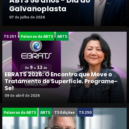
ABTS 58 anos - Dia do
Galvanoplasta
07
de
julho
de
2026
TS 251
Palavras da ABTS
ABTS
EBRATS 2026: O Encontro que Move o
Tratamento de Superfície. Programe-
Se!
09
de
abril
de
2026
Palavras da ABTS
ABTS
TS Edições
TS 250