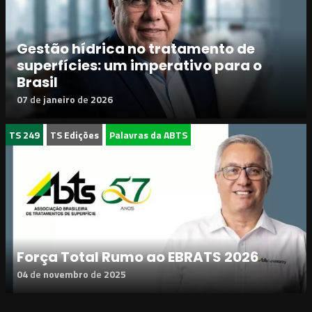
Gestão hídrica no tratamento de
superfícies: um imperativo para o
Brasil
07
de
janeiro
de
2026
TS 249
TS Edições
Palavras da ABTS
Força Total Rumo ao EBRATS 2026
04
de
novembro
de
2025