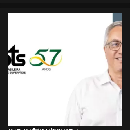
TS 249
TS Edições
Palavras da ABTS