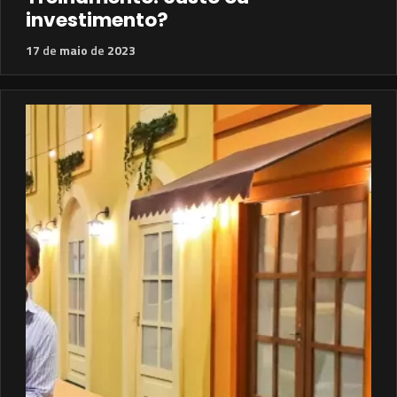
investimento?
17
de
maio
de
2023