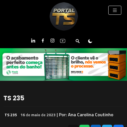
TS 235
| Por:
Ana Carolina Coutinho
TS 235
16
de
maio
de
2023