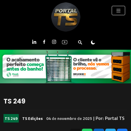
TS 249
| Por:
Portal TS
TS 249
TS Edições
04
de
novembro
de
2025