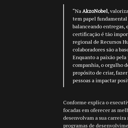
“Na
AkzoNobel
, valori
tem papel fundamental 
balanceando entregas, e
certificação é tão impor
regional de Recursos 
colaboradores são a ba
Enquanto a paixão pela
companhia, o orgulho d
propósito de criar, faze
pessoas a impactar posi
Conforme explica o executiv
focadas em oferecer as mel
desenvolvam a sua carreira
programas de desenvolvimen