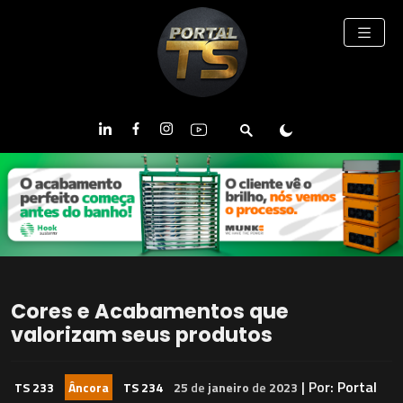
Cores e Acabamentos que
valorizam seus produtos
| Por:
Portal
TS 233
Âncora
TS 234
25
de
janeiro
de
2023