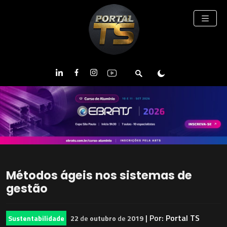
Métodos ágeis nos sistemas de
gestão
| Por:
Portal TS
Sustentabilidade
22
de
outubro
de
2019