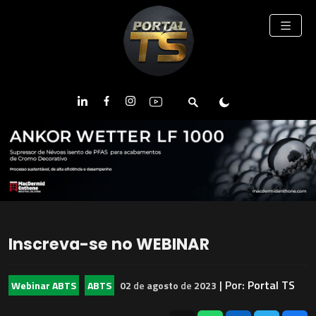
Inscreva-se no WEBINAR
| Por:
Portal TS
Webinar ABTS
ABTS
02
de
agosto
de
2023