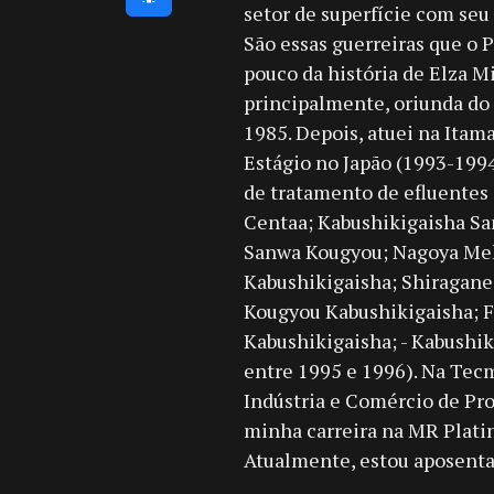
setor de superfície com seu
São essas guerreiras que o
pouco da história de Elza M
principalmente, oriunda do J
1985. Depois, atuei na Ita
Estágio no Japão (1993-199
de tratamento de efluentes 
Centaa; Kabushikigaisha Sa
Sanwa Kougyou; Nagoya Mek
Kabushikigaisha; Shiragan
Kougyou Kabushikigaisha; F
Kabushikigaisha; - Kabushik
entre 1995 e 1996). Na Tecm
Indústria e Comércio de Prod
minha carreira na MR Plati
Atualmente, estou aposenta