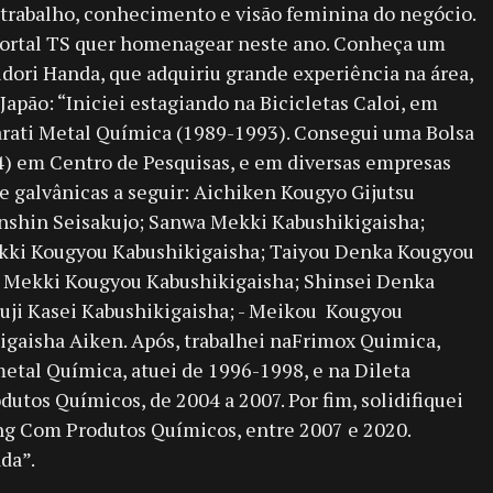
 trabalho, conhecimento e visão feminina do negócio.
 Portal TS quer homenagear neste ano. Conheça um
idori Handa, que adquiriu grande experiência na área,
apão: “Iniciei estagiando na Bicicletas Caloi, em
marati Metal Química (1989-1993). Consegui uma Bolsa
4) em Centro de Pesquisas, e em diversas empresas
e galvânicas a seguir: Aichiken Kougyo Gijutsu
nshin Seisakujo; Sanwa Mekki Kabushikigaisha;
ki Kougyou Kabushikigaisha; Taiyou Denka Kougyou
e Mekki Kougyou Kabushikigaisha; Shinsei Denka
uji Kasei Kabushikigaisha; - Meikou Kougyou
igaisha Aiken. Após, trabalhei naFrimox Quimica,
etal Química, atuei de 1996-1998, e na Dileta
utos Químicos, de 2004 a 2007. Por fim, solidifiquei
ng Com Produtos Químicos, entre 2007 e 2020.
da”.