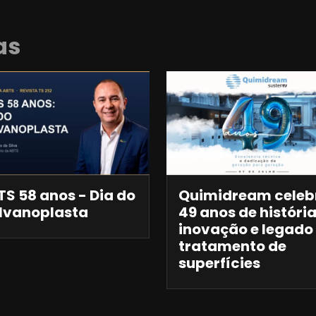
as
S 58 anos - Dia do
Quimidream celeb
lvanoplasta
49 anos de história
inovação e legado
tratamento de
superfícies