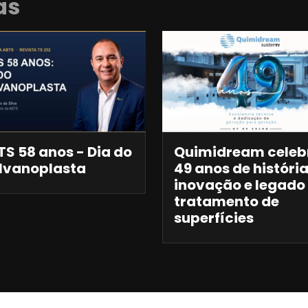
as
S 58 anos - Dia do
Quimidream celeb
lvanoplasta
49 anos de história
inovação e legado
tratamento de
superfícies
Anuncie