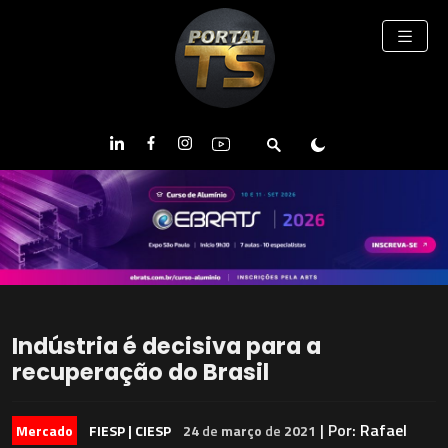
Indústria é decisiva para a
recuperação do Brasil
| Por:
Rafael
Mercado
FIESP | CIESP
24
de
março
de
2021