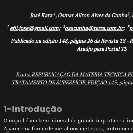
1
2
José Katz
, Osmar Ailton Alves da Cunha
,
1
2
3
efil.jose@gmail.com
;
oaacunha@terra.com.br
;
p
Publicado na edição 148, página 26 da Revista TS - 
Araújo para Portal TS
É uma REPUBLICAÇÃO DA MATÉRIA TÉCNICA P
TRATAMENTO DE SUPERFÍCIE, EDIÇÃO 143, página 
1-Introdução
O níquel é um bem mineral de grande importância indu
Aparece na forma de metal nos
meteoros,
junto com 