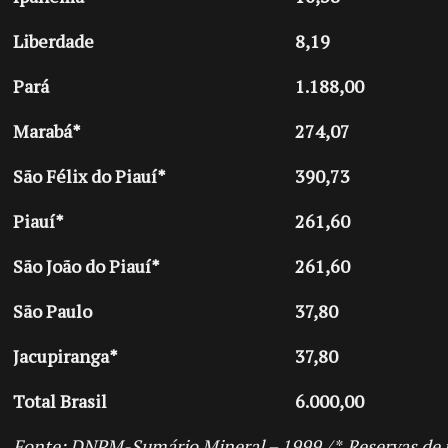
Liberdade
8,19
Pará
1.188,00
Marabá*
274,07
São Félix do Piauí*
390,73
Piauí*
261,60
São João do Piauí*
261,60
São Paulo
37,80
Jacupiranga*
37,80
Total Brasil
6.000,00
Fonte: DNPM-Sumário Mineral – 1999 /
*
Reservas de 