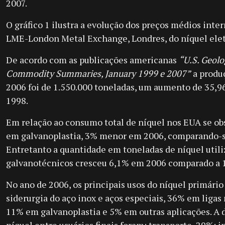
2007.
O gráfico 1 ilustra a evolução dos preços médios inte
LME-London Metal Exchange, Londres, do níquel eletr
De acordo com as publicações americanas
“U.S. Geolo
Commodity Summaries, January 1999 e 2007”
a produ
2006 foi de 1.550.000 toneladas, um aumento de 35,9
1998.
Em relação ao consumo total de níquel nos EUA se ob
em galvanoplastia, 3% menor em 2006, comparando-s
Entretanto a quantidade em toneladas de níquel util
galvanotécnicos cresceu 6,1% em 2006 comparado a 
No ano de 2006, os principais usos do níquel primári
siderurgia do aço inox e aços especiais, 36% em ligas 
11% em galvanoplastia e 5% em outras aplicações. A 
níquel entre usuários finais foram: transporte, 29%; i