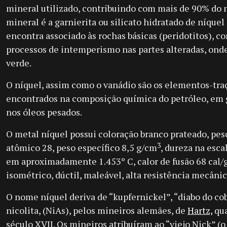
mineral utilizado, contribuindo com mais de 90% do n
mineral é a garnierita ou silicato hidratado de níquel
encontra associado às rochas básicas (peridotitos), c
processos de intemperismo nas partes alteradas, onde
verde.
O níquel, assim como o vanádio são os elementos-tr
encontrados na composição química do petróleo, em 
nos óleos pesados.
O metal níquel possui coloração branco prateado, pe
3
atômico 28, peso específico 8,5 g/cm
, dureza na esca
em aproximadamente 1.453º C, calor de fusão 68 cal/g
isométrico, dúctil, maleável, alta resistência mecânic
O nome níquel deriva de “kupfernickel”, “diabo do cob
nicolita, (NiAs), pelos mineiros alemães, de
Hartz,
qua
século XVII. Os mineiros atribuíram ao “viejo Nick” (o