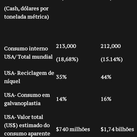
(Cash, dólares por
tonelada métrica)
213,000
212,000
Consumo interno
USA/ Total mundial
(18,68%)
(15.14%)
USA- Reciclagem de
35%
44%
níquel
USA- Consumo em
14%
16%
galvanoplastia
USA- Valor total
(US$) estimado do
$740 milhões
$1,74 bilhões
consumo aparente