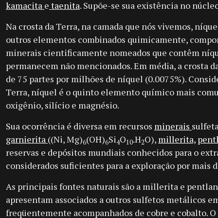
kamacita
e
taenita
. Supõe-se sua existência no núcleo
Na crosta da Terra, na camada que nós vivemos, níqu
outros elementos combinados quimicamente, compon
minerais cientificamente nomeados que contêm níque
permanecem não mencionados. Em média, a crosta d
de 75 partes por milhões de níquel (0.0075%). Consid
Terra, níquel é o quinto elemento químico mais comu
oxigênio, silício e magnésio.
Sua ocorrência é diversa em recursos
minerais
sulfet
garnierita
((Ni, Mg)
(OH)
Si
O
.H
O),
millerita,
pent
6
6
4
10
2
reservas e depósitos mundiais conhecidos para o ext
considerados suficientes para a exploração por mais 
As principais fontes naturais são a millerita e pentla
apresentam associados a outros sulfetos metálicos em
freqüentemente acompanhados de cobre e cobalto. O s