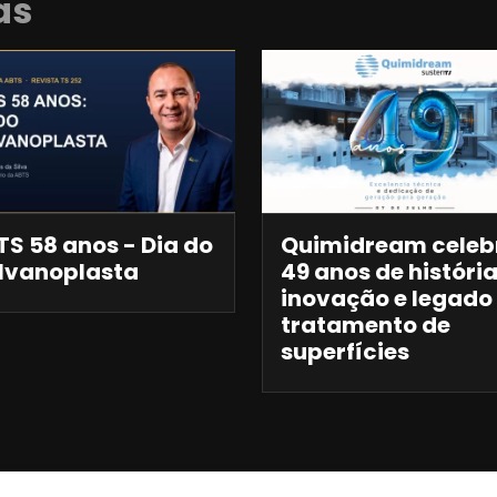
as
S 58 anos - Dia do
Quimidream celeb
lvanoplasta
49 anos de história
inovação e legado
tratamento de
superfícies
Anuncie