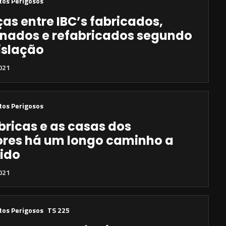
tos Perigosos
ças entre IBC’s fabricados,
onados e refabricados segundo
islação
021
tos Perigosos
ábricas e as casas dos
res há um longo caminho a
rido
021
tos Perigosos
TS 225