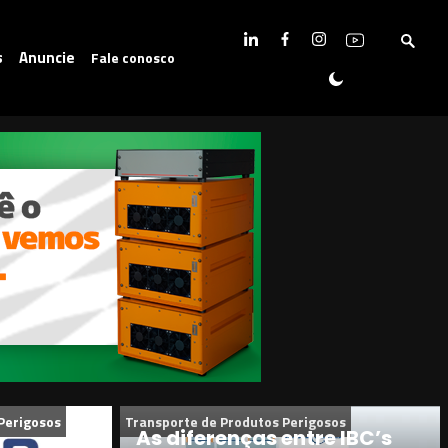
s
Anuncie
Fale conosco
Perigosos
Transporte de Produtos Perigosos
As diferenças entre IBC’s