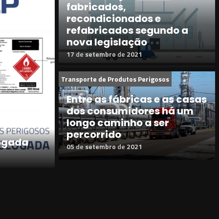
fabricados,
recondicionados e
refabricados segundo a
nova legislação
17
de
setembro
de
2021
Transporte de Produtos Perigosos
Entre as fábricas e as casas
dos consumidores há um
longo caminho a ser
percorrido
ogada
05
de
setembro
de
2021