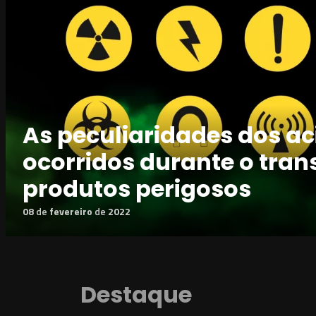
As peculiaridades dos ac
ocorridos durante o tran
produtos perigosos
08
de
fevereiro
de
2022
Destaque