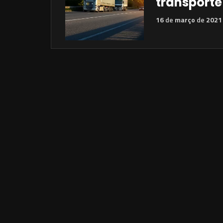
transporte
16
de
março
de
2021