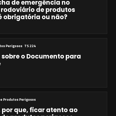
ficha de emergência no
 rodoviário de produtos
é obrigatória ou não?
1
tos Perigosos
TS 224
o sobre o Documento para
e
e Produtos Perigosos
 por que, ficar atento ao