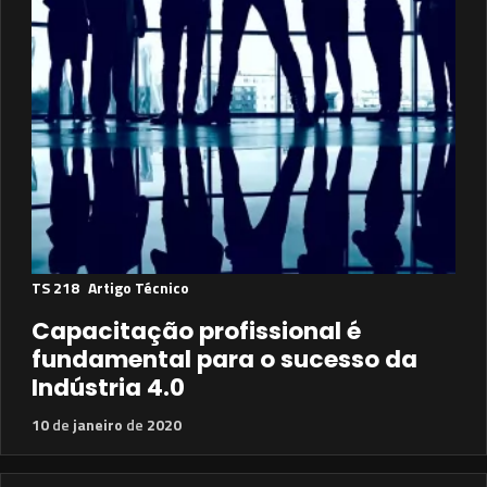
TS 218
Artigo Técnico
Capacitação profissional é
fundamental para o sucesso da
Indústria 4.0
10
de
janeiro
de
2020