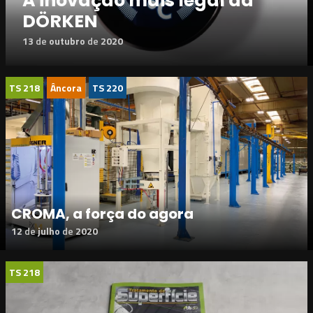
A inovação mais legal da
DÖRKEN
13
de
outubro
de
2020
TS 218
Âncora
TS 220
CROMA, a força do agora
12
de
julho
de
2020
TS 218