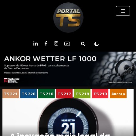
TS 221
TS 220
TS 216
TS 217
TS 218
TS 219
Âncora