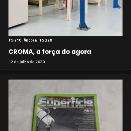
TS 218
Âncora
TS 220
CROMA, a força do agora
12
de
julho
de
2020