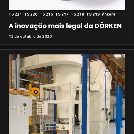
TS 221
TS 220
TS 216
TS 217
TS 218
TS 219
Âncora
A inovação mais legal da DÖRKEN
13
de
outubro
de
2020