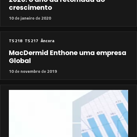
crescimento
10
de
janeiro
de
2020
TS 218
TS 217
Âncora
MacDermid Enthone uma empresa
Global
10
de
novembro
de
2019