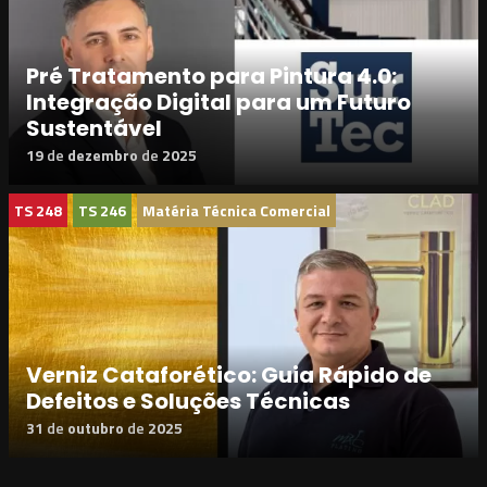
Pré Tratamento para Pintura 4.0:
Integração Digital para um Futuro
Sustentável
19
de
dezembro
de
2025
TS 248
TS 246
Matéria Técnica Comercial
Verniz Cataforético: Guia Rápido de
Defeitos e Soluções Técnicas
31
de
outubro
de
2025