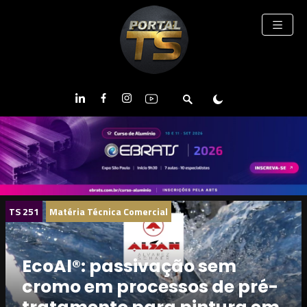
TS 251
Matéria Técnica Comercial
EcoAl®: passivação sem
cromo em processos de pré-