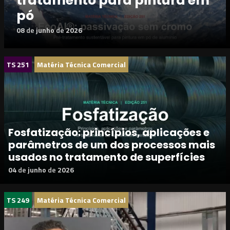
tratamento para pintura em
pó
08
de
junho
de
2026
TS 251
Matéria Técnica Comercial
Fosfatização: princípios, aplicações e
parâmetros de um dos processos mais
usados no tratamento de superfícies
04
de
junho
de
2026
TS 249
Matéria Técnica Comercial